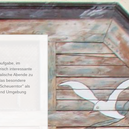
Aufgabe, im
risch interessante
alische Abende zu
 das besondere
Scheuerntor" als
n und Umgebung