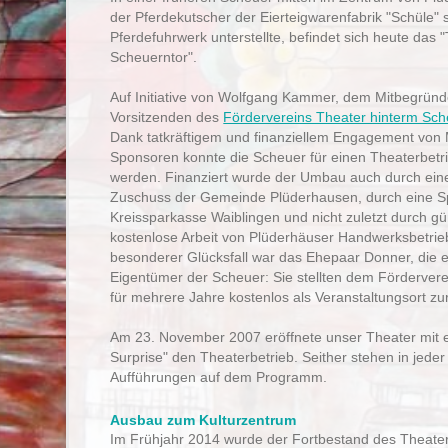
der Pferdekutscher der Eierteigwarenfabrik "Schüle" 
Pferdefuhrwerk unterstellte, befindet sich heute das 
Scheuerntor".
Auf Initiative von Wolfgang Kammer, dem Mitbegründ
Vorsitzenden des
Fördervereins Theater hinterm Sch
Dank tatkräftigem und finanziellem Engagement von 
Sponsoren konnte die Scheuer für einen Theaterbetr
werden. Finanziert wurde der Umbau auch durch ein
Zuschuss der Gemeinde Plüderhausen, durch eine S
Kreissparkasse Waiblingen und nicht zuletzt durch gü
kostenlose Arbeit von Plüderhäuser Handwerksbetrie
besonderer Glücksfall war das Ehepaar Donner, die 
Eigentümer der Scheuer: Sie stellten dem Förderve
für mehrere Jahre kostenlos als Veranstaltungsort zu
Am 23. November 2007 eröffnete unser Theater mit 
Surprise" den Theaterbetrieb. Seither stehen in jeder
Aufführungen auf dem Programm.
Ausbau zum Kulturzentrum
Im Frühjahr 2014 wurde der Fortbestand des Theaters