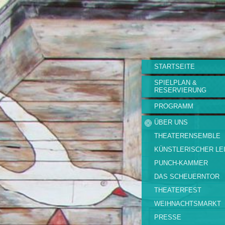
STARTSEITE
SPIELPLAN &
RESERVIERUNG
PROGRAMM
ÜBER UNS
THEATERENSEMBLE
KÜNSTLERISCHER LE
PUNCH-KAMMER
DAS SCHEUERNTOR
THEATERFEST
WEIHNACHTSMARKT
PRESSE