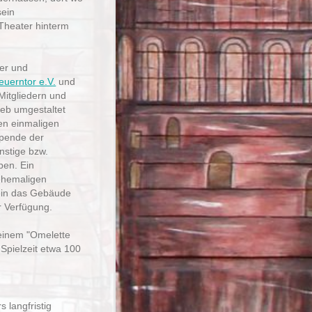
sein
"Theater hinterm
er und
euerntor e.V.
und
Mitgliedern und
ieb umgestaltet
en einmaligen
pende der
nstige bzw.
ben. Ein
ehemaligen
rein das Gebäude
r Verfügung.
einem "Omelette
 Spielzeit etwa 100
 langfristig