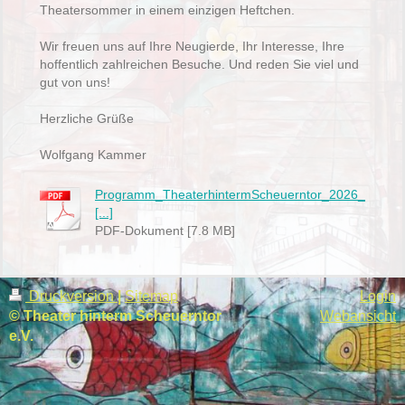
Theatersommer in einem einzigen Heftchen.
Wir freuen uns auf Ihre Neugierde, Ihr Interesse, Ihre
hoffentlich zahlreichen Besuche. Und reden Sie viel und
gut von uns!
Herzliche Grüße
Wolfgang Kammer
Programm_TheaterhintermScheuerntor_2026_
[...]
PDF-Dokument [7.8 MB]
Druckversion
|
Sitemap
Login
© Theater hinterm Scheuerntor
Webansicht
e.V.